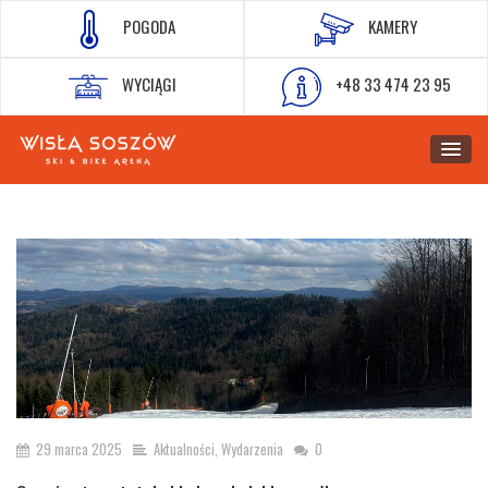
POGODA
KAMERY
WYCIĄGI
+48 33 474 23 95
29 marca 2025
Aktualności
,
Wydarzenia
0