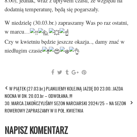
8.00), jednak, wraz z upływem czasu, ze względu na
dodatnią temperaturę, będą się pogarszały.
W niedzielę (30.03.br.) zapraszamy Was po raz ostatni,
w marcu…
Czy w kwietniu będzie jeszcze okazja.., damy znać w
niedługim czasie
W PIĄTEK (27.03.br.) PLANUJEMY KOLEJNĄ JAZDĘ DO 23.00; JAZDA
NOCNA W DN. 20.03.br – ODWOŁANA..!!!
30. MARCA ZAKOŃCZYLIŚMY SEZON NARCIARSKI 2024/25 – NA SEZON
ROWEROWY ZAPRASZAMY W II POŁ. KWIETNIA
NAPISZ KOMENTARZ